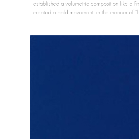
- established a volumetric composition like a F
- created a bold movement, in the manner of “h