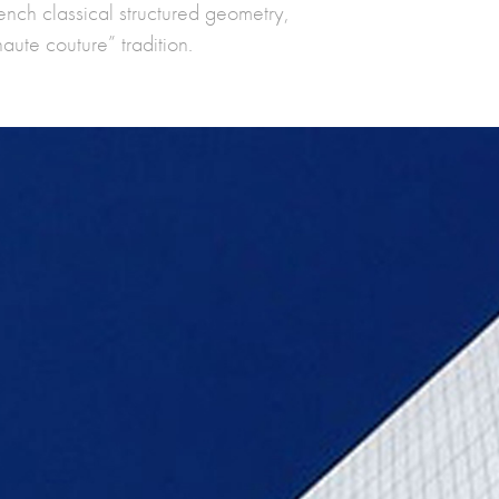
rench classical structured geometry,
aute couture” tradition.