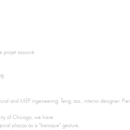
de projet associé
98
ctural and MEP ingeneering: Teng, ass., interior designer: Pi
 city of Chicago, we have:
lipical plazza as a "baroque" gesture,