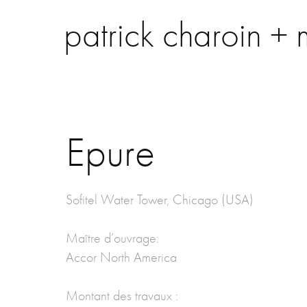
patrick charoin + 
Epure
Sofitel Water Tower, Chicago (USA)
Maître d’ouvrage:
Accor North America
Montant des travaux :