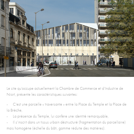
Le site qu’occupe actuellement la Chambre de Commerce et d’Industrie de
Niort, présente les caractéristiques suivantes:
- C’est une parcelle « traversante » entre la Place du Temple et la Place de
la Brèche,
- La présence du Temple, lui confère une identité remarquable,
- Il s’inscrit dans un tissus urbain déstructuré (fragmentation du parcellaire)
mais homogène (échelle du bâti, gamme réduite des matières).