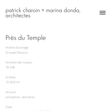
patrick charoin + marina donda, 
architectes
Près du Temple
Maître d’ouvrage:
Groupe Desjouis
Montant des travaux :
18 M€
Surface:
10 000 m²
Mission:
conception, réalisation
Date: