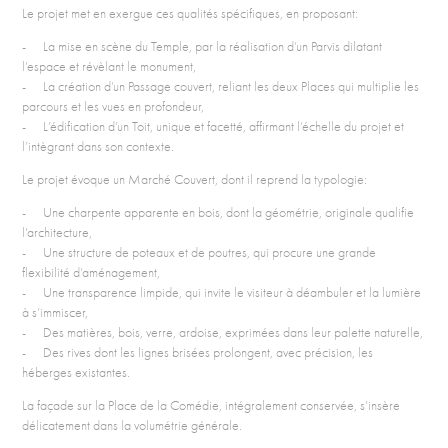
Le projet met en exergue ces qualités spécifiques, en proposant:
- La mise en scène du Temple, par la réalisation d’un Parvis dilatant
l’espace et révèlant le monument,
- La création d’un Passage couvert, reliant les deux Places qui multiplie les
parcours et les vues en profondeur,
- L’édification d’un Toit, unique et facetté, affirmant l’échelle du projet et
l’intègrant dans son contexte.
Le projet évoque un Marché Couvert, dont il reprend la typologie:
- Une charpente apparente en bois, dont la géométrie, originale qualifie
l’architecture,
- Une structure de poteaux et de poutres, qui procure une grande
flexibilité d’aménagement,
- Une transparence limpide, qui invite le visiteur à déambuler et la lumière
à s’immiscer,
- Des matières, bois, verre, ardoise, exprimées dans leur palette naturelle,
- Des rives dont les lignes brisées prolongent, avec précision, les
héberges existantes.
La façade sur la Place de la Comédie, intégralement conservée, s’insère
délicatement dans la volumétrie générale.