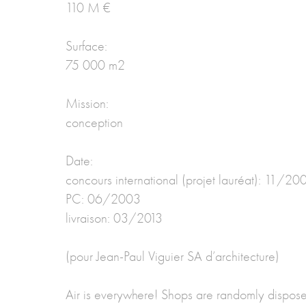
110 M €
Surface:
75 000 m2
Mission:
conception
Date:
concours international (projet lauréat): 11/20
PC: 06/2003
livraison: 03/2013
(pour Jean-Paul Viguier SA d’architecture)
Air is everywhere! Shops are randomly disposed