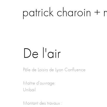
patrick charoin + 
De l'air
Pôle de Loisirs de Lyon Confluence
Maître d’ouvrage:
Unibail
Montant des travaux :