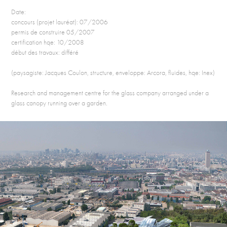
Date:
concours (projet lauréat): 07/2006
permis de construire 05/2007
certification hqe: 10/2008
début des travaux: différé
(paysagiste: Jacques Coulon, structure, enveloppe: Arcora, fluides, hqe: Inex)
Research and management centre for the glass company arranged under a
glass canopy running over a garden.