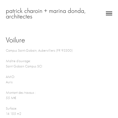
patrick charoin + marina donda, 
architectes
Voilure
Campus Saint-Gobain, Aubervilliers (FR 93300)
Maître d’ouvrage:
Saint Gobain Campus SCI
AMO:
Auris
Montant des travaux :
55 M€
Surface:
14 155 m2