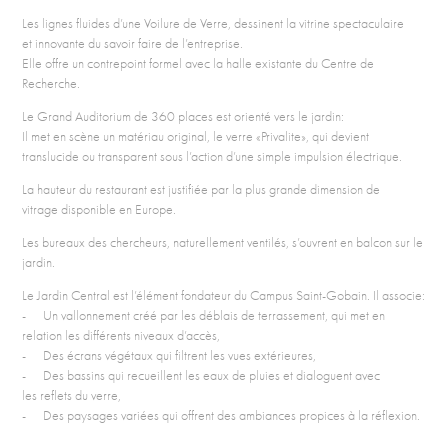
Les lignes fluides d’une Voilure de Verre, dessinent la vitrine spectaculaire
et innovante du savoir faire de l’entreprise.
Elle offre un contrepoint formel avec la halle existante du Centre de
Recherche.
Le Grand Auditorium de 360 places est orienté vers le jardin:
Il met en scène un matériau original, le verre «Privalite», qui devient
translucide ou transparent sous l’action d’une simple impulsion électrique.
La hauteur du restaurant est justifiée par la plus grande dimension de
vitrage disponible en Europe.
Les bureaux des chercheurs, naturellement ventilés, s’ouvrent en balcon sur le
jardin.
Le Jardin Central est l’élément fondateur du Campus Saint-Gobain. Il associe:
- Un vallonnement créé par les déblais de terrassement, qui met en
relation les différents niveaux d’accès,
- Des écrans végétaux qui filtrent les vues extérieures,
- Des bassins qui recueillent les eaux de pluies et dialoguent avec
les reflets du verre,
- Des paysages variées qui offrent des ambiances propices à la réflexion.