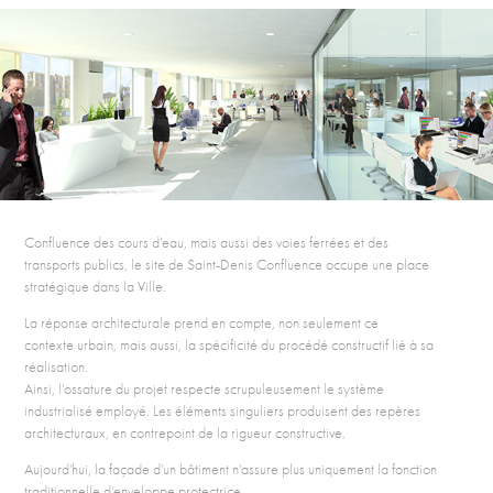
Confluence des cours d’eau, mais aussi des voies ferrées et des
transports publics, le site de Saint-Denis Confluence occupe une place
stratégique dans la Ville.
La réponse architecturale prend en compte, non seulement ce
contexte urbain, mais aussi, la spécificité du procédé constructif lié à sa
réalisation.
Ainsi, l’ossature du projet respecte scrupuleusement le système
industrialisé employé. Les éléments singuliers produisent des repères
architecturaux, en contrepoint de la rigueur constructive.
Aujourd’hui, la façade d’un bâtiment n’assure plus uniquement la fonction
traditionnelle d’enveloppe protectrice.