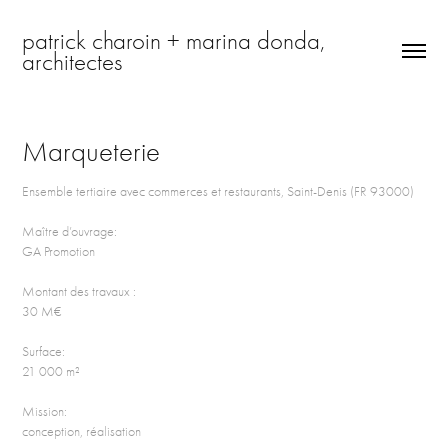
patrick charoin + marina donda, 
architectes
Marqueterie
Ensemble tertiaire avec commerces et restaurants, Saint-Denis (FR 93000)
Maître d’ouvrage:
GA Promotion
Montant des travaux :
30 M€
Surface:
21 000 m²
Mission:
conception, réalisation